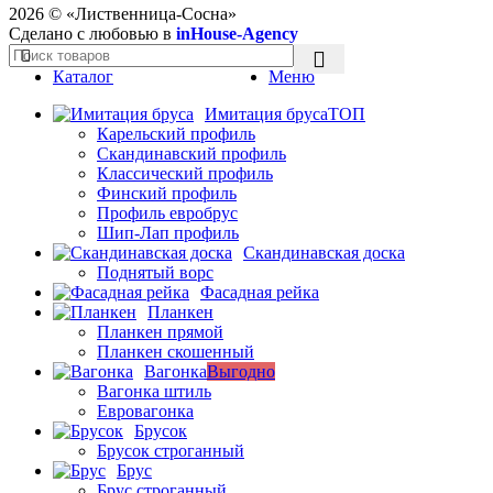
2026 ©
«Лиственница-Сосна»
Сделано с любовью в
inHouse-Agency
Каталог
Меню
Имитация бруса
ТОП
Карельский профиль
Скандинавский профиль
Классический профиль
Финский профиль
Профиль евробрус
Шип-Лап профиль
Скандинавская доска
Поднятый ворс
Фасадная рейка
Планкен
Планкен прямой
Планкен скошенный
Вагонка
Выгодно
Вагонка штиль
Евровагонка
Брусок
Брусок строганный
Брус
Брус строганный