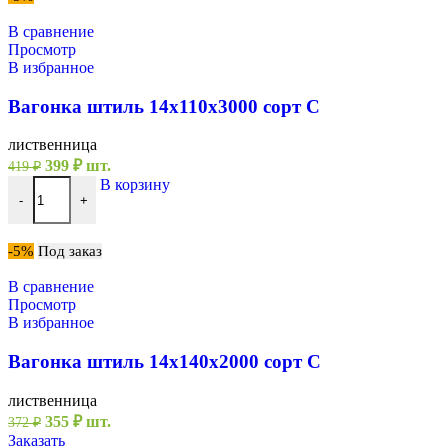
В сравнение
Просмотр
В избранное
Вагонка штиль 14х110х3000 сорт С
лиственница
Первоначальная
Текущая
399
₽
шт.
419
₽
цена
цена:
Количество товара Вагонка штиль 14х110х3000 сорт С
В корзину
составляла
399 ₽.
-
+
419 ₽.
-5%
Под заказ
В сравнение
Просмотр
В избранное
Вагонка штиль 14х140х2000 сорт С
лиственница
Первоначальная
Текущая
355
₽
шт.
372
₽
цена
цена:
Заказать