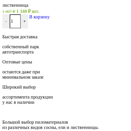
лиственница
Первоначальная
Текущая
1 340
₽
шт.
1 407
₽
цена
цена:
Количество товара Вагонка штиль 14х140х3000 сорт Экстра
В корзину
составляла
1
-
+
1
340 ₽.
407 ₽.
Быстрая доставка
собственный парк
автотранспорта
Оптовые цены
остаются даже при
минимальном заказе
Широкий выбор
ассортимента продукции
у нас в наличии
Большой выбор пиломатериалов
из различных видов сосны, ели и лиственницы.