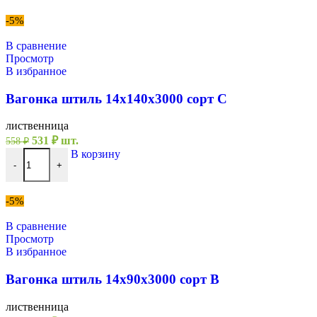
составляла
355 ₽.
372 ₽.
-5%
В сравнение
Просмотр
В избранное
Вагонка штиль 14х140х3000 сорт С
лиственница
Первоначальная
Текущая
531
₽
шт.
558
₽
цена
цена:
Количество товара Вагонка штиль 14х140х3000 сорт С
В корзину
составляла
531 ₽.
-
+
558 ₽.
-5%
В сравнение
Просмотр
В избранное
Вагонка штиль 14х90х3000 сорт В
лиственница