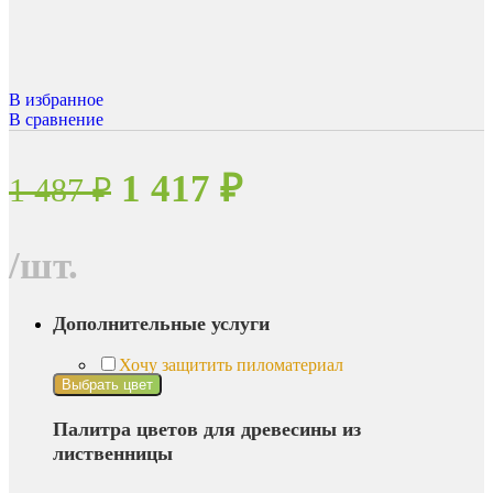
В избранное
В сравнение
Первоначальная
Текущая
1 417
₽
1 487
₽
цена
цена:
составляла
1
/
шт.
1
417 ₽.
Дополнительные услуги
487 ₽.
Хочу защитить пиломатериал
Выбрать цвет
Палитра цветов для древесины из
лиственницы