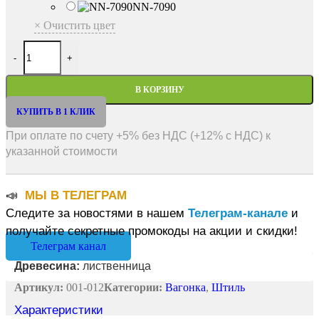
NN-7090
× Очистить цвет
Количество товара Вагонка штиль 14х140х4000 сорт А
-
+
В КОРЗИНУ
КУПИТЬ В 1 КЛИК
При оплате по счету +5% без НДС (+12% с НДС) к
указанной стоимости
📣
МЫ В ТЕЛЕГРАМ
Следите за новостями в нашем
Телеграм-канале
и
получайте секретные промокоды на акции и скидки!
Телеграм канал
Древесина:
лиственница
Артикул:
001-012
Категории:
Вагонка
,
Штиль
Характеристики