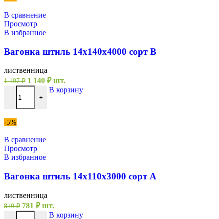
В сравнение
Просмотр
В избранное
Вагонка штиль 14х140х4000 сорт В
лиственница
Первоначальная
Текущая
1 140
₽
шт.
1 197
₽
цена
цена:
Количество товара Вагонка штиль 14х140х4000 сорт В
В корзину
составляла
1
-
+
1
140 ₽.
197 ₽.
-5%
В сравнение
Просмотр
В избранное
Вагонка штиль 14х110х3000 сорт А
лиственница
Первоначальная
Текущая
781
₽
шт.
819
₽
цена
цена:
Количество товара Вагонка штиль 14х110х3000 сорт А
В корзину