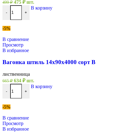
Первоначальная
Текущая
475
₽
шт.
499
₽
цена
цена:
Количество товара Вагонка штиль 14х90х3000 сорт В
В корзину
составляла
475 ₽.
-
+
499 ₽.
-5%
В сравнение
Просмотр
В избранное
Вагонка штиль 14х90х4000 сорт В
лиственница
Первоначальная
Текущая
634
₽
шт.
665
₽
цена
цена:
Количество товара Вагонка штиль 14х90х4000 сорт В
В корзину
составляла
634 ₽.
-
+
665 ₽.
-5%
В сравнение
Просмотр
В избранное