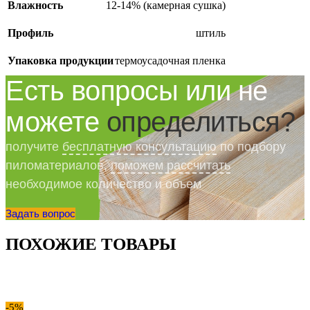
Влажность
12-14% (камерная сушка)
Профиль
штиль
Упаковка продукции
термоусадочная пленка
Есть вопросы или не
можете
определиться?
получите
бесплатную консультацию
по подбору
пиломатериалов,
поможем рассчитать
необходимое количество и объем
Задать вопрос
ПОХОЖИЕ ТОВАРЫ
-5%