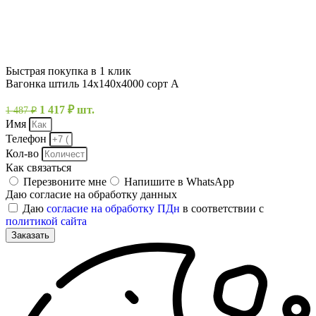
Быстрая покупка в 1 клик
Вагонка штиль 14х140х4000 сорт А
Первоначальная
Текущая
1 417
₽
шт.
1 487
₽
цена
цена:
Имя
составляла
1
Телефон
1
417 ₽.
Кол-во
487 ₽.
Как связаться
Перезвоните мне
Напишите в WhatsApp
Даю согласие на обработку данных
Даю
согласие на обработку ПДн
в соответствии с
политикой сайта
Заказать