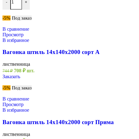
составляла
781 ₽.
-
+
819 ₽.
-5%
Под заказ
В сравнение
Просмотр
В избранное
Вагонка штиль 14х140х2000 сорт А
лиственница
Первоначальная
Текущая
708
₽
шт.
744
₽
цена
цена:
Заказать
составляла
708 ₽.
744 ₽.
-5%
Под заказ
В сравнение
Просмотр
В избранное
Вагонка штиль 14х140х2000 сорт Прима
лиственница