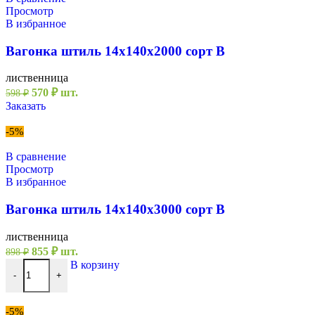
Просмотр
В избранное
Вагонка штиль 14х140х2000 сорт В
лиственница
Первоначальная
Текущая
570
₽
шт.
598
₽
цена
цена:
Заказать
составляла
570 ₽.
598 ₽.
-5%
В сравнение
Просмотр
В избранное
Вагонка штиль 14х140х3000 сорт В
лиственница
Первоначальная
Текущая
855
₽
шт.
898
₽
цена
цена:
Количество товара Вагонка штиль 14х140х3000 сорт В
В корзину
составляла
855 ₽.
-
+
898 ₽.
-5%