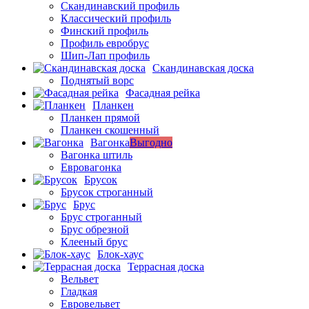
Скандинавский профиль
Классический профиль
Финский профиль
Профиль евробрус
Шип-Лап профиль
Скандинавская доска
Поднятый ворс
Фасадная рейка
Планкен
Планкен прямой
Планкен скошенный
Вагонка
Выгодно
Вагонка штиль
Евровагонка
Брусок
Брусок строганный
Брус
Брус строганный
Брус обрезной
Клееный брус
Блок-хаус
Террасная доска
Вельвет
Гладкая
Евровельвет