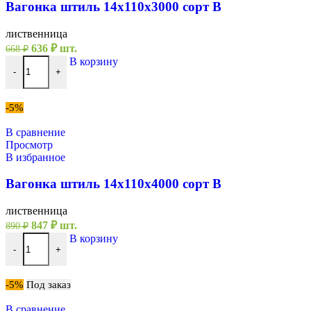
Вагонка штиль 14х110х3000 сорт В
лиственница
Первоначальная
Текущая
636
₽
шт.
668
₽
цена
цена:
Количество товара Вагонка штиль 14х110х3000 сорт В
В корзину
составляла
636 ₽.
-
+
668 ₽.
-5%
В сравнение
Просмотр
В избранное
Вагонка штиль 14х110х4000 сорт В
лиственница
Первоначальная
Текущая
847
₽
шт.
890
₽
цена
цена:
Количество товара Вагонка штиль 14х110х4000 сорт В
В корзину
составляла
847 ₽.
-
+
890 ₽.
-5%
Под заказ
В сравнение