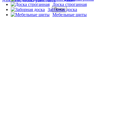
Нажмите, чтобы увеличить
Доска строганная
Заборная доска
Поиск
Мебельные щиты