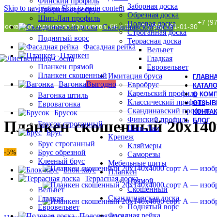
Финский профиль
Заборная доска
Skip to navigation
Skip to main content
Профиль евробрус
Обрезная доска
Шип-Лап профиль
+7 (9
Половая доска
Москва, ул. Адмирала Корнилова, 66 с.21
Скандинавская доска
+7 (495) 151-01-30
Строганная доска
Поднятый ворс
Террасная доска
Фасадная рейка
Вельвет
Планкен
Гладкая
Планкен прямой
Евровельвет
Планкен скошенный
Имитация бруса
ГЛАВН
Вагонка
Выгодно
Евробрус
КАТАЛО
Карельский профиль
О КОМ
Вагонка штиль
Классический профиль
Главная
»
Каталог
»
Планкен
»
Скошенный
ОТЗЫ
Евровагонка
Скандинавский профиль
КОНТА
Брусок
Финский профиль
БЛОГ
Планкен скошенный 20х140
Брусок строганный
Шип-Лап
Брус
Крепеж
Брус строганный
Кляймеры
Брус обрезной
-5%
Саморезы
Клееный брус
Мебельные щиты
Блок-хаус
Планкен
Террасная доска
Прямой
Скошенный
Вельвет
Скандинавская доска
Гладкая
Поднятый ворс
Евровельвет
Фасадная рейка
Половая доска