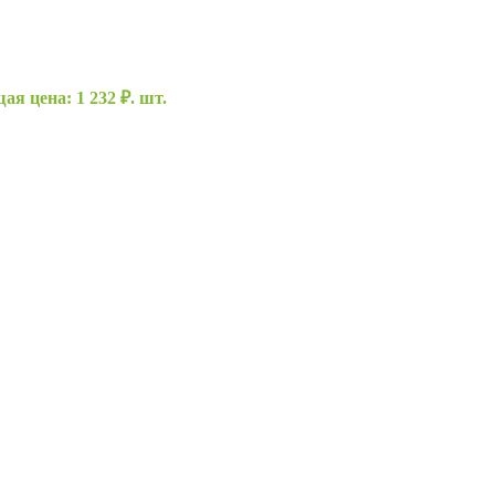
ая цена: 1 232 ₽.
шт.
цы