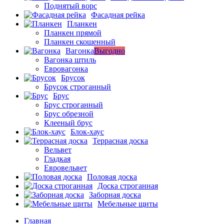
Поднятый ворс
Фасадная рейка
Планкен
Планкен прямой
Планкен скошенный
Вагонка
Выгодно
Вагонка штиль
Евровагонка
Брусок
Брусок строганный
Брус
Брус строганный
Брус обрезной
Клееный брус
Блок-хаус
Террасная доска
Вельвет
Гладкая
Евровельвет
Половая доска
Доска строганная
Заборная доска
Мебельные щиты
Главная