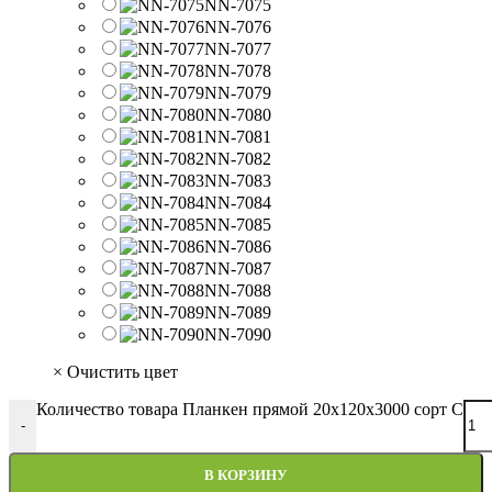
NN-7075
NN-7076
NN-7077
NN-7078
NN-7079
NN-7080
NN-7081
NN-7082
NN-7083
NN-7084
NN-7085
NN-7086
NN-7087
NN-7088
NN-7089
NN-7090
× Очистить цвет
Количество товара Планкен прямой 20х120х3000 сорт С
-
В КОРЗИНУ