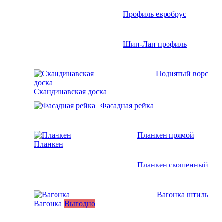
Профиль евробрус
Шип-Лап профиль
Поднятый ворс
Скандинавская доска
Фасадная рейка
Планкен прямой
Планкен
Планкен скошенный
Вагонка штиль
Вагонка
Выгодно