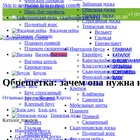
Финский профиль
Заборная доска
Skip to navigation
Skip to main content
Профиль евробрус
Обрезная доска
Шип-Лап профиль
+7 (9
Половая доска
Москва, ул. Адмирала Корнилова, 66 с.21
+7 (495) 151-01-30
Скандинавская доска
Строганная доска
Поднятый ворс
Террасная доска
Фасадная рейка
Вельвет
Планкен
Гладкая
Планкен прямой
Евровельвет
Планкен скошенный
Имитация бруса
ГЛАВНАЯ
Евробрус
Вагонка
Выгодно
КАТАЛОГ
Карельский профиль
О КОМПАНИИ
Вагонка штиль
Классический профиль
ОТЗЫВЫ
Евровагонка
Главная
»
Блог
Скандинавский профиль
КОНТАКТЫ
Брусок
Финский профиль
БЛОГ
Обрешетка: зачем она нужна и
Брусок строганный
Шип-Лап
Брус
Крепеж
Брус строганный
Кляймеры
Отзывы о нас на Яндекс.Картах
Брус обрезной
Саморезы
Клееный брус
Мебельные щиты
Блок-хаус
Планкен
Террасная доска
Прямой
Каталог товаров
Скошенный
Вельвет
Скандинавская доска
Гладкая
Имитация бруса
Поднятый ворс
Евровельвет
Скандинавская доска
Фасадная рейка
Половая доска