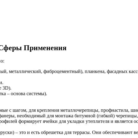
 Сферы Применения
о:
ый, металлический, фиброцементный), планкена, фасадных кассе
и.
 3D).
тка – основа системы).
мые с шагом, для крепления металлочерепицы, профнастила, ши
фанеры, необходимый для монтажа битумной (гибкой) черепицы,
рофилей формирует ячейки для укладки утеплителя и является о
уски) – это и есть обрешетка для террасы. Они обеспечивают в