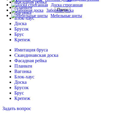
Фасадная рейка
Доска строганная
Планкен
Поиск
Заборная доска
Вагонка
Мебельные щиты
Блок-хаус
Доска
Брусок
Брус
Крепеж
Имитация бруса
Скандинавская доска
Фасадная рейка
Планкен
Вагонка
Блок-хаус
Доска
Брусок
Брус
Крепеж
Задать вопрос