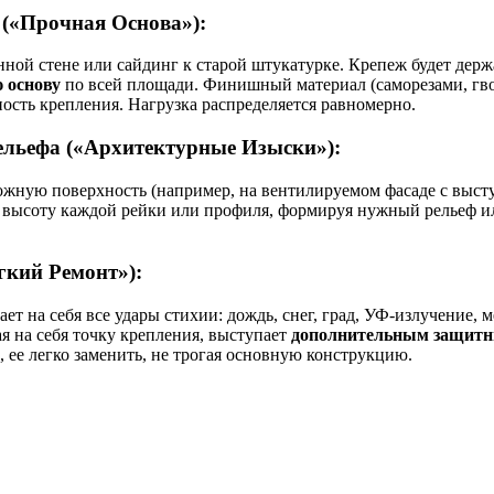
(«Прочная Основа»):
ной стене или сайдинг к старой штукатурке. Крепеж будет держа
 основу
по всей площади. Финишный материал (саморезами, гво
ость крепления. Нагрузка распределяется равномерно.
ельефа («Архитектурные Изыски»):
ожную поверхность (например, на вентилируемом фасаде с выступ
 высоту каждой рейки или профиля, формируя нужный рельеф и
гкий Ремонт»):
т на себя все удары стихии: дождь, снег, град, УФ-излучение, 
я на себя точку крепления, выступает
дополнительным защит
 ее легко заменить, не трогая основную конструкцию.