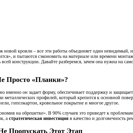
аж новой кровли – все эти работы объединяет один невидимый,
пится», и пытаются сэкономить на материале или времени монтаж
всей конструкции. Давайте разберемся, зачем она нужна на самом
Не Просто «Планки»?
 но именно он задает форму, обеспечивает поддержку и защищае
и металлических профилей, который крепится к основной поверх
нели, гипсокартон, кровельное покрытие и многое другое.
ономив на обрешетке». В 90% случаев это приведет к проблемам
ик, а
стратегическая инвестиция
в качество и долговечность ре
Не Пропускать Этот Этап