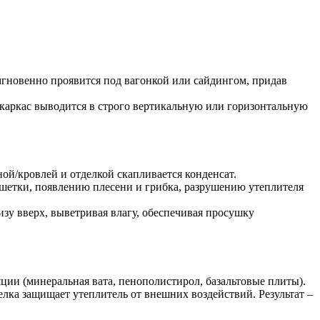
мгновенно проявится под вагонкой или сайдингом, придав
каркас выводится в строго вертикальную или горизонтальную
ной/кровлей и отделкой скапливается конденсат.
шетки, появлению плесени и грибка, разрушению утеплителя
изу вверх, выветривая влагу, обеспечивая просушку
ции (минеральная вата, пенополистирол, базальтовые плиты).
ка защищает утеплитель от внешних воздействий. Результат –