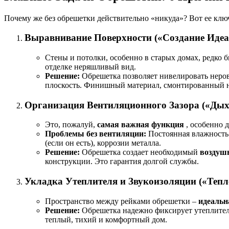
Почему же без обрешетки действительно «никуда»? Вот ее кл
Выравнивание Поверхности («Создание Идеа
Стены и потолки, особенно в старых домах, редко 
отделке неряшливый вид.
Решение:
Обрешетка позволяет нивелировать неров
плоскость. Финишный материал, смонтированный н
Организация Вентиляционного Зазора («Дых
Это, пожалуй,
самая важная функция
, особенно 
Проблемы без вентиляции:
Постоянная влажность 
(если он есть), коррозии металла.
Решение:
Обрешетка создает необходимый
воздушн
конструкции. Это гарантия долгой службы.
Укладка Утеплителя и Звукоизоляции («Тепл
Пространство между рейками обрешетки –
идеальн
Решение:
Обрешетка надежно фиксирует утеплитель
теплый, тихий и комфортный дом.