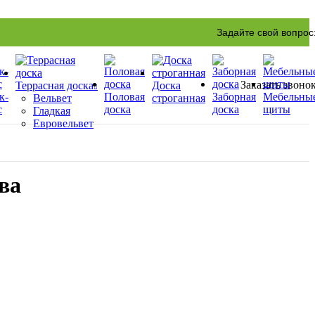
Задайте свой вопрос
Заказать звоно
Террасная доска
Доска
к-
Половая
Заборная
Мебельны
Вельвет
строганная
с
доска
доска
щиты
Гладкая
Евровельвет
ва