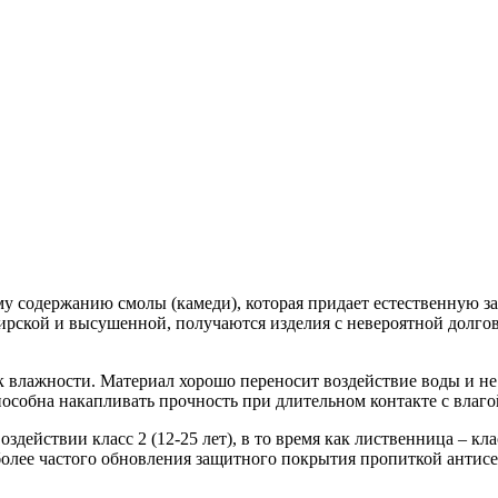
 содержанию смолы (камеди), которая придает естественную за
бирской и высушенной, получаются изделия с невероятной долг
к влажности. Материал хорошо переносит воздействие воды и н
пособна накапливать прочность при длительном контакте с влаго
действии класс 2 (12-25 лет), в то время как лиственница – кл
ет более частого обновления защитного покрытия пропиткой ант