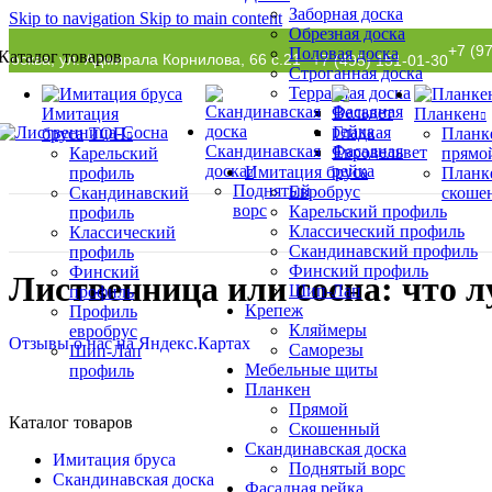
Заборная доска
Skip to navigation
Skip to main content
Обрезная доска
+7 (9
Половая доска
Каталог товаров
Москва, ул. Адмирала Корнилова, 66 с.21
+7 (495) 151-01-30
Строганная доска
Террасная доска
Вельвет
Имитация
Планкен
Гладкая
бруса
ТОП
Планк
Скандинавская
Фасадная
Евровельвет
Карельский
прямо
доска
рейка
Имитация бруса
профиль
Планк
Поднятый
Евробрус
Скандинавский
скоше
ворс
Карельский профиль
профиль
Классический профиль
Классический
Главная
»
Блог
Скандинавский профиль
профиль
Финский профиль
Финский
Лиственница или сосна: что 
Шип-Лап
профиль
Крепеж
Профиль
Кляймеры
евробрус
Отзывы о нас на Яндекс.Картах
Саморезы
Шип-Лап
Мебельные щиты
профиль
Планкен
Прямой
Каталог товаров
Скошенный
Скандинавская доска
Имитация бруса
Поднятый ворс
Скандинавская доска
Фасадная рейка