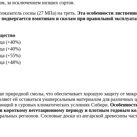
ов, за исключением низших сортов.
показатель сосны (27 МПа) на треть.
Эта особенности лиственн
подвергается вмятинам и сколам при правильной эксплуата
щество
ца (+40%)
ца (+40%)
ца (+55%)
ца (+48%)
ше природной смолы, что обеспечивает хорошую защиту от микр
воляют ей оставаться универсальным материалом для различных 
стающий в суровых климатических условиях Сибири.
Особенности
аря короткому вегетационному периоду и плотным годовым ко
нтральных регионов. Сосновые доски из ангарской древесины ча