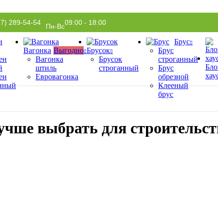
77) 289-54-54
09:00 - 18:00
Пн-Вс
Брус
Вагонка
Выгодно
Брусок
Брус
ен
Вагонка
Брусок
строганный
Бло
й
штиль
строганный
Брус
хау
ен
Евровагонка
обрезной
нный
Клееный
брус
лучше выбрать для строительст