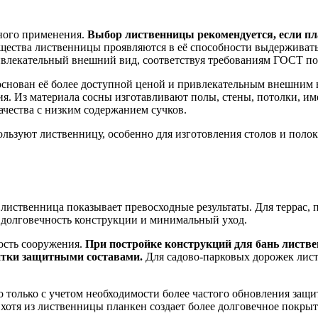
тного применения.
Выбор лиственницы рекомендуется, если пл
ества лиственницы проявляются в её способности выдерживать 
ивлекательный внешний вид, соответствуя требованиям ГОСТ по
основан её более доступной ценой и привлекательным внешним 
ия. Из материала сосны изготавливают полы, стены, потолки, и
ачества с низким содержанием сучков.
ользуют лиственницу, особенно для изготовления столов и поло
 лиственница показывает превосходные результаты. Для террас,
 долговечность конструкции и минимальный уход.
ость сооружения.
При постройке конструкций для бань листве
питки защитными составами.
Для садово-парковых дорожек лист
 только с учетом необходимости более частого обновления защи
 хотя из лиственницы планкен создает более долговечное покрыт