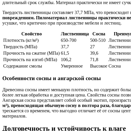
длительный срок службы. Материал практически не имеет сучк
Твердость лиственницы составляет 37,7 МПа, что превосходит 
повреждениям. Пиломатериал лиственницы практически не 
усушке, что критично при производстве мебели и лестниц.
Свойство
Лиственница
Сосна
Преиму
Плотность (кг/м³)
650-700
500-510
Лиственни
Твердость (МПа)
37,7
27
Лиственни
Прочность на сжатие (МПа)
61,5
39,6
Лиственни
Прочность на изгиб (МПа)
106,2
71,8
Лиственни
Содержание смолы
Умеренное
Высокое
Сосна
Особенности сосны и ангарской сосны
Древесина сосны имеет меньшую плотность, но содержит боль
более легкая обработка и доступная цена. Свойства сосны поз
Ангарская сосна представляет собой особый экотип, произра
м³), превосходящая обычную сосну в полтора раза, благод
трескается со временем, что выгодно отличает её от сосны це
материалов.
Долговечность и устойчивость к влаге