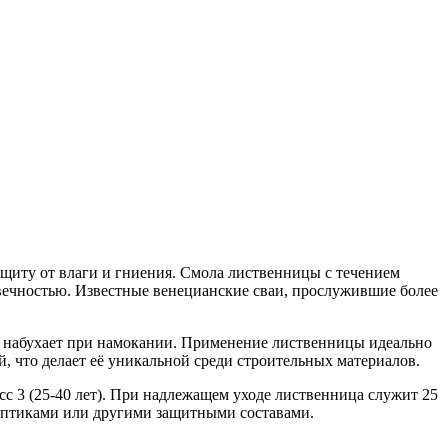
щиту от влаги и гниения. Смола лиственницы с течением
овечностью. Известные венецианские сваи, прослужившие более
е набухает при намокании. Применение лиственницы идеально
й, что делает её уникальной среди строительных материалов.
асс 3 (25-40 лет). При надлежащем уходе лиственница служит 25
исептиками или другими защитными составами.